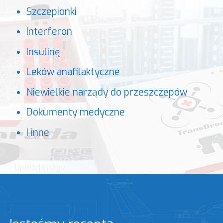
Szczepionki
Interferon
Insulinę
Leków anafilaktyczne
Niewielkie narządy do przeszczepów
D
okumenty medyczne
I inne
Upload Image...