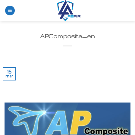
Skip
to
content
APComposite_en
16
mar